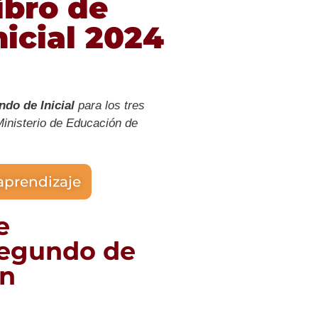
ibro de
icial 2024
do de Inicial
para los tres
Ministerio de Educación de
aprendizaje
e
Segundo de
ón